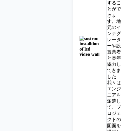
するこ
とがで
きま
す。地
元のイ
ンテグ
レータ
ーや設
置業者
と長年
協力し
てきま
した
我々は
エンジ
ニアを
派遣し
て、プ
ロジェ
クトの
図面を