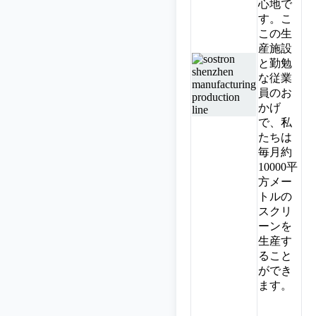
心地で
す。こ
この生
産施設
と勤勉
な従業
員のお
かげ
で、私
たちは
毎月約
10000平
方メー
トルの
スクリ
ーンを
生産す
ること
ができ
ます。