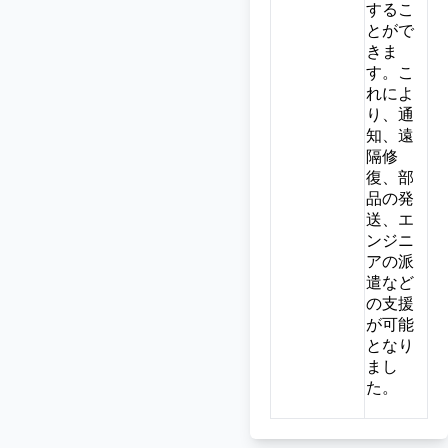
するこ
とがで
きま
す。こ
れによ
り、通
知、遠
隔修
復、部
品の発
送、エ
ンジニ
アの派
遣など
の支援
が可能
となり
まし
た。