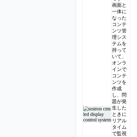
画面と
一体に
なった
コンテ
ンツ管
理シス
テムを
持って
いて、
オンラ
インで
コンテ
ンツを
作成
し、問
題が発
生した
ときに
リアル
タイム
で監視