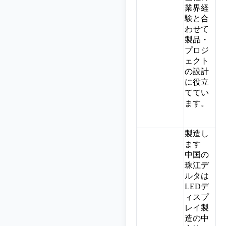
業界経
験と合
わせて
製品・
プロジ
ェクト
の設計
に役立
ててい
ます。
製造し
ます
中国の
珠江デ
ルタは
LEDデ
ィスプ
レイ製
造の中