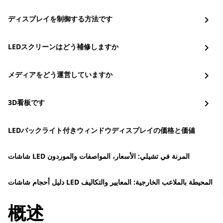
ディスプレイを制御する方法です
chevron_right
LEDスクリーンはどう補修しますか
chevron_right
メディアをどう運営していますか
chevron_right
3D看板です
chevron_right
LEDバックライト付きウィンドウディスプレイの価格と価値
شاشات LED المرنة في تشيلي: الأسعار، المواصفات والموردون
دليل أحجام شاشات LED المحيطة بالملاعب الخارجية: المعايير والتكاليف
概述