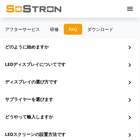
menu
アフターサービス
研修
FAQ
ダウンロード
どのように始めますか
chevron_right
LEDディスプレイについてです
chevron_right
ディスプレイの選び方です
chevron_right
サプライヤーを選びます
chevron_right
どうやって輸入しますか
chevron_right
LEDスクリーンの設置方法です
chevron_right