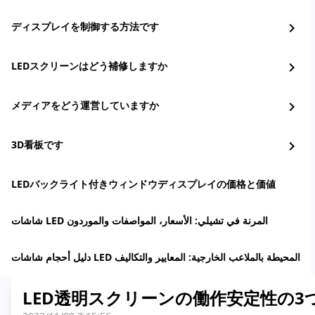
ディスプレイを制御する方法です
chevron_right
LEDスクリーンはどう補修しますか
chevron_right
メディアをどう運営していますか
chevron_right
3D看板です
chevron_right
LEDバックライト付きウィンドウディスプレイの価格と価値
شاشات LED المرنة في تشيلي: الأسعار، المواصفات والموردون
دليل أحجام شاشات LED المحيطة بالملاعب الخارجية: المعايير والتكاليف
LED透明スクリーンの働作安定性の