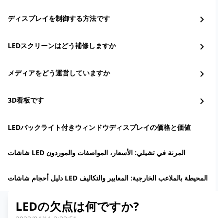
ディスプレイを制御する方法です
chevron_right
LEDスクリーンはどう補修しますか
chevron_right
メディアをどう運営していますか
chevron_right
3D看板です
chevron_right
LEDバックライト付きウィンドウディスプレイの価格と価値
شاشات LED المرنة في تشيلي: الأسعار، المواصفات والموردون
دليل أحجام شاشات LED المحيطة بالملاعب الخارجية: المعايير والتكاليف
LEDの欠点は何ですか?