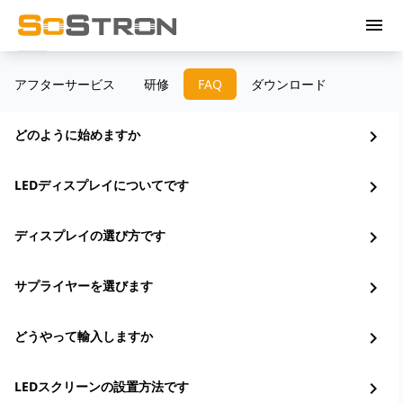
menu
アフターサービス
研修
FAQ
ダウンロード
どのように始めますか
chevron_right
LEDディスプレイについてです
chevron_right
ディスプレイの選び方です
chevron_right
サプライヤーを選びます
chevron_right
どうやって輸入しますか
chevron_right
LEDスクリーンの設置方法です
chevron_right