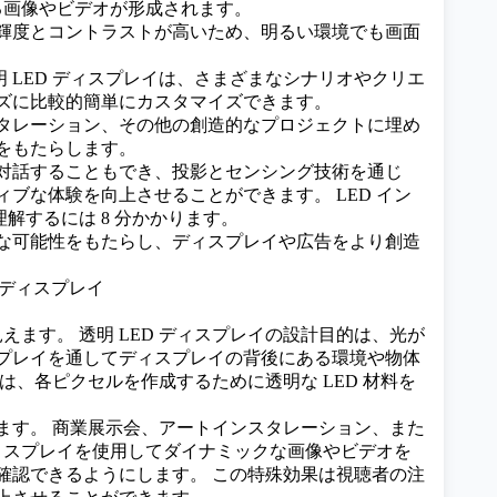
える画像やビデオが形成されます。
常、輝度とコントラストが高いため、明るい環境でも画面
明 LED ディスプレイは、さまざまなシナリオやクリエ
ズに比較的簡単にカスタマイズできます。
ンスタレーション、その他の創造的なプロジェクトに埋め
をもたらします。
客と対話することもでき、投影とセンシング技術を通じ
ィブな体験を向上させることができます。
LED イン
解するには 8 分かかります。
な可能性をもたらし、ディスプレイや広告をより創造
えます。 透明 LED ディスプレイの設計目的は、光が
プレイを通してディスプレイの背後にある環境や物体
は、各ピクセルを作成するために透明な LED 材料を
ます。 商業展示会、アートインスタレーション、また
ディスプレイを使用してダイナミックな画像やビデオを
確認できるようにします。 この特殊効果は視聴者の注