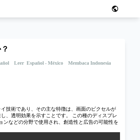
public
か？
añol
Leer Español - México
Membaca Indonesia
プレイ技術であり、その主な特徴は、画面のピクセルが
浸透し、透明効果を示すことです。 この種のディスプレ
ョンなどの分野で使用され、創造性と広告の可能性を