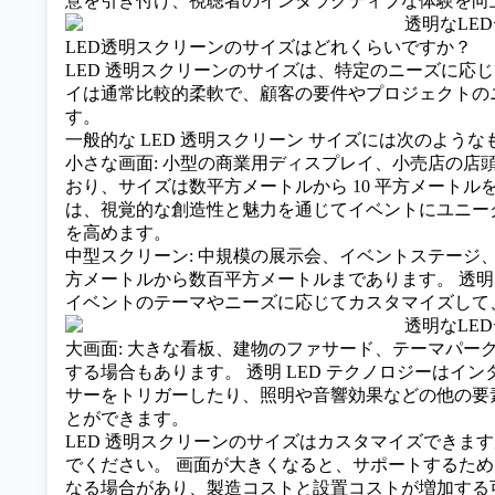
意を引き付け、視聴者のインタラクティブな体験を向
LED透明スクリーンのサイズはどれくらいですか？
LED 透明スクリーンのサイズは、特定のニーズに応
イは通常比較的柔軟で、顧客の要件やプロジェクトの
す。
一般的な LED 透明スクリーン サイズには次のよう
小さな画面: 小型の商業用ディスプレイ、小売店の店
おり、サイズは数平方メートルから 10 平方メートルを
は、視覚的な創造性と魅力を通じてイベントにユニー
を高めます。
中型スクリーン: 中規模の展示会、イベントステージ
方メートルから数百平方メートルまであります。 透明
イベントのテーマやニーズに応じてカスタマイズして
大画面: 大きな看板、建物のファサード、テーマパー
する場合もあります。 透明 LED テクノロジーは
サーをトリガーしたり、照明や音響効果などの他の要
とができます。
LED 透明スクリーンのサイズはカスタマイズできま
でください。 画面が大きくなると、サポートするため
なる場合があり、製造コストと設置コストが増加する可