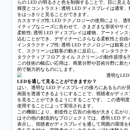
らの LED の明るさと色を制御することで、目に見
輝度とコントラスト: 透明 LED ディスプレイは通
をはっきりと見ることができます。
カスタマイズ性: LED テクノロジーの使用により、透
イティブなニーズに合わせて、さまざまな形状やサイ
柔軟性: 透明 LED ディスプレイは建物、アートイ
込むことができ、デザイナーにさらなる柔軟性と自由
インタラクティブ性: 透明 LED テクノロジーは観
て、スクリーンは観客の動きに反応し、インタラクテ
タラクティブ フロア タイル スクリーンの動作原理を理
この技術の幅広い応用は、商業分野や芸術分野に新た
的で魅力的なものにします。
LEDを通して見ることができますか？
はい、透明な LED ディスプレイの後ろにあるものが見
画面を透過できるようにすることで、視聴者がディス
を見ることができるようにすることです。 この透明度
使用することによって実現されます。
この機能により、創造性と広告の余地が大きく広がり
はその他の創造的なプロジェクトでは、透明 LED 
表示し、視聴者がディスプレイを通して周囲の環境を