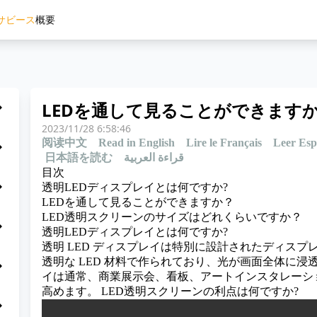
サビース
概要
LEDを通して見ることができます
_right
2023/11/28 6:58:46
阅读中文
Read in English
Lire le Français
Leer Esp
_right
日本語を読む
قراءة العربية
目次
_right
透明LEDディスプレイとは何ですか?
LEDを通して見ることができますか？
LED透明スクリーンのサイズはどれくらいですか？
_right
透明LEDディスプレイとは何ですか?
透明 LED ディスプレイは特別に設計されたディス
透明な LED 材料で作られており、光が画面全体に
_right
イは通常、商業展示会、看板、アートインスタレーシ
高めます。
LED透明スクリーンの利点は何ですか?
_right