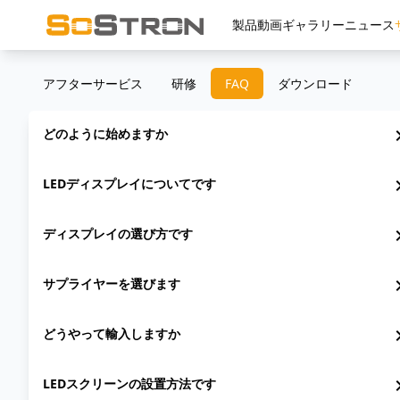
製品
動画
ギャラリー
ニュース
アフターサービス
研修
FAQ
ダウンロード
どのように始めますか
chevron
LEDディスプレイについてです
chevron
ディスプレイの選び方です
chevron
サプライヤーを選びます
chevron
どうやって輸入しますか
chevron
LEDスクリーンの設置方法です
chevron