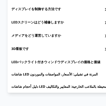
ディスプレイを制御する方法です
chevron
LEDスクリーンはどう補修しますか
chevron
メディアをどう運営していますか
chevron
3D看板です
chevron
LEDバックライト付きウィンドウディスプレイの価格と価値
شاشات LED المرنة في تشيلي: الأسعار، المواصفات والموردون
دليل أحجام شاشات LED حيطة بالملاعب الخارجية: المعايير والتكاليف