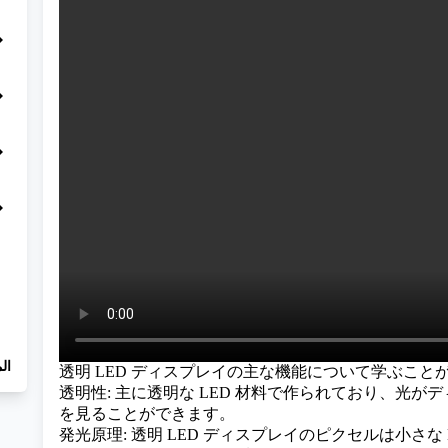
_right
_right
_right
_right
الم
透明 LED ディスプレイの主な機能について学ぶこと
透明性: 主に透明な LED 材料で作られており、光
を見ることができます。
発光原理: 透明 LED ディスプレイのピクセルは小さな 