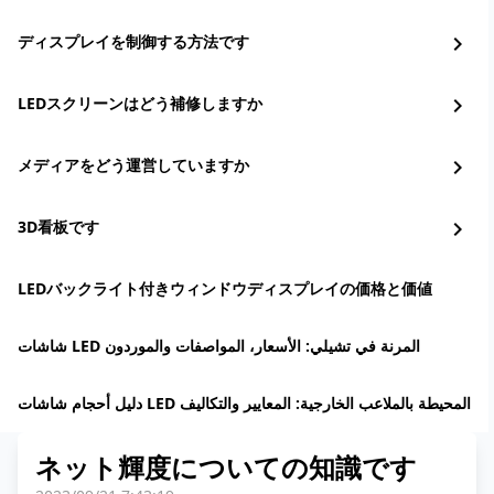
ディスプレイを制御する方法です
chevron_right
LEDスクリーンはどう補修しますか
chevron_right
メディアをどう運営していますか
chevron_right
3D看板です
chevron_right
LEDバックライト付きウィンドウディスプレイの価格と価値
شاشات LED المرنة في تشيلي: الأسعار، المواصفات والموردون
دليل أحجام شاشات LED المحيطة بالملاعب الخارجية: المعايير والتكاليف
ネット輝度についての知識です