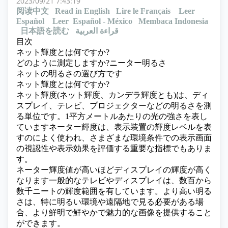
2023/09/21 7:43:19
阅读中文
Read in English
Lire le Français
Leer
Español
Leer Español - México
Membaca Indonesia
日本語を読む
قراءة العربية
目次
ネット輝度とは何ですか?
どのように測定しますか?ニーター明るさ
ネットの明るさの選び方です
ネット輝度とは何ですか?
ネット輝度(ネット輝度、カンデラ輝度とも)は、ディ
スプレイ、テレビ、プロジェクターなどの明るさを測
る単位です。1平方メートルあたりの光の強さを表し
ていますネーター輝度は、表示装置の輝度レベルを表
すのによく使われ、さまざまな環境条件での表示画面
の視認性や表示効果を評価する重要な指標でもありま
す。
ネーター輝度値が高いほどディスプレイの輝度が高く
なります一般的なテレビやディスプレイは、数百から
数千ニートの輝度範囲を有しています。より高い明る
さは、特に明るい環境や遠隔地で見る必要がある場
合、より鮮明で鮮やかで魅力的な画像を提供すること
ができます。