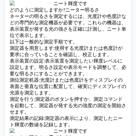
どのように測定しますか?ニーター明るさ
ネーターの明るさを測定するには、
光度計
や色度計な
どの専門的な測定機器が必要です。これらの機器は、
表示装置が発する光の強さを正確に計測し、ニート単
位で表示します。
以下は一般的な測定手順です。
測定器を用意します:使用する光度計または色度計が
要求に合っていることを確認し、校正します。
表示装置の設定:表示装置を測定したい輝度レベルに
設定します。明るさ設定や表示モードを調整して、必
要な明るさにすることができます。
測位測定机器:光度計または色度計をディスプレイの
表面と垂直な位置に配置して、確実にディスプレイの
光源を測定します。
測定を行う:測定器のボタンを押すか、測定コマンド
を起動して、測定器が発する光の強度の測定を開始さ
せます。
測定結果の記録:測定器の表示により、測定したニー
ト輝度の数値を記録します。