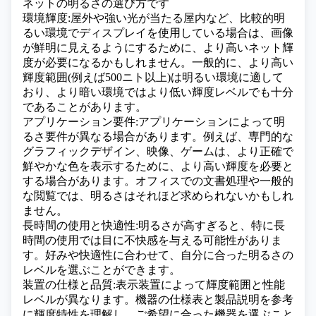
ネットの明るさの選び方です
環境輝度:屋外や強い光が当たる屋内など、比較的明
るい環境でディスプレイを使用している場合は、画像
が鮮明に見えるようにするために、より高いネット輝
度が必要になるかもしれません。一般的に、より高い
輝度範囲(例えば500ニト以上)は明るい環境に適して
おり、より暗い環境ではより低い輝度レベルでも十分
であることがあります。
アプリケーション要件:アプリケーションによって明
るさ要件が異なる場合があります。例えば、専門的な
グラフィックデザイン、映像、ゲームは、より正確で
鮮やかな色を表示するために、より高い輝度を必要と
する場合があります。オフィスでの文書処理や一般的
な閲覧では、明るさはそれほど求められないかもしれ
ません。
長時間の使用と快適性:明るさが高すぎると、特に長
時間の使用では目に不快感を与える可能性がありま
す。好みや快適性に合わせて、自分に合った明るさの
レベルを選ぶことができます。
装置の仕様と品質:表示装置によって輝度範囲と性能
レベルが異なります。機器の仕様表と製品説明を参考
に輝度特性を理解し、ご希望に合った機器を選ぶこと