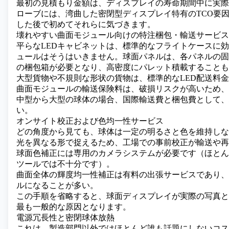
最初の見積もり金額は、ディスプレイの寿命期間中に実際
ローブには、湾曲した密閉型ディスプレイ特有のTCO要
した後で初めてそれらに気づきます。
壊れやすい曲面モジュール向けの特注梱包・輸送サービス
平らなLEDキャビネットは、標準的なフライトケースに
ュールはそうはいきません。球面パネルは、各パネルの固
の梱包箱が必要となり、高密度にパレット積載することも
大型貨物や不規則な形状の貨物は、標準的なLED配送料
曲面モジュールの輸送保険料は、破損リスクが高いため、
中型から大型の球体の場合、国際輸送費と梱包費として、
い。
オンサイト校正および色均一性サービス
どの角度から見ても、球体は一定の明るさと色を維持しな
光を異なる形で捉えるため、工場での事前校正が輸送や再
球面色補正には専用のカメラシステムが必要です（ほとん
ツールでは不十分です）。
曲面全体の輝度均一性補正は有料の出張サービスであり、直径
ルになることが多い。
この手順を省略すると、球面ディスプレイが実際の写真と
最も一般的な原因となります。
電源冗長性と密閉球体放熱
これは、製造部門以外ではほとんど誰も話題にしないコス