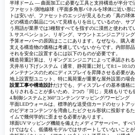
半球ドーム ― 曲面加工に必要な工具と支持構造が半分で
ファセット/測地線球（平面多角形パネルを球体に近い形
トは安いが、ファセットのエッジが見えるため「真の球体
どの構造の製品について見積もりを出しているのか、サプ
う用語が業界では3種類すべてを指すのに漠然と使われて
3. サスペンション、リギング、マウントエンジニアリング
予算オーバーの原因はここにあります。なぜなら、購入者
支える構造物の価格は考慮していないからです。内部部品を含
それを安全に設置するには以下のものが必要です。
構造荷重計算は、リギングエンジニアによって承認される
天井吊り下げシステム（通常、静荷重に対して8:1～10:
メンテナンスのためにディスプレイを昇降させる必要があ
地上設置型ユニット、特に風荷重が重要な屋外設置の場合
設置工事や構造設計
だけでも、ディスプレイの基本価格に
もりされることが多いため、2つの「同じ」見積もりでも
4.制御システムと360°コンテンツマッピング/ワーピング
平面
LEDウォールは
、標準的な送受信カードのセットアッ
のビデオコンテンツを湾曲したピクセル形状に投影するた
イムで幾何学的に歪ませる必要があります。
球面UVマッピング機能を備えたメディアサーバー。すべ
けではなく、低価格モデルではサポートしていないことが