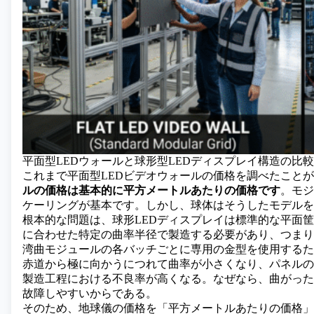
平面型LEDウォールと球形型LEDディスプレイ構造の比較
これまで平面型LEDビデオウォールの
価格を調べたことが
ルの価格は基本的に平方メートルあたりの価格です
。モジ
ケーリングが基本です。しかし、球体はそうしたモデルを
根本的な問題は、球形LEDディスプレイは標準的な平面
に合わせた特定の曲率半径で製造する必要があり、つまり
湾曲モジュールの各バッチごとに専用の金型を使用するた
赤道から極に向かうにつれて曲率が小さくなり、パネルの
製造工程における不良率が高くなる。なぜなら、曲がった
故障しやすいからである。
そのため、地球儀の価格を「平方メートルあたりの価格」