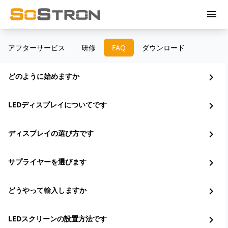
menu
アフターサービス
研修
FAQ
ダウンロード
どのように始めますか
chevron_right
LEDディスプレイについてです
chevron_right
ディスプレイの選び方です
chevron_right
サプライヤーを選びます
chevron_right
どうやって輸入しますか
chevron_right
LEDスクリーンの設置方法です
chevron_right