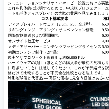
シミュレーションシナリオ：2.5mロビー設置における実
これを具体的に説明するために、中規模プロジェクト（企業
ートル球体ディスプレイ）の実際の費用を見てみましょう
コスト構成要素
概
ディスプレイハードウェア（2.5m、P3、全球型）
65,
リギングエンジニアリング＋サスペンション構造
9,
国際貨物輸送および通関梱包
6,
オンサイト校正サービス
4,
メディアサーバー＋コンテンツマッピングライセンス
5,
初期コンテンツ制作（2作品）
6,
現実的なプロジェクト総費用は約96,000ドル
ハードウェアの項目（ほとんどの購入者が最初の見積もり
に過ぎないことに注意してください。これが予算編成を誤
格だけで比較することが不完全な比較となる理由です。
球形地球儀と代替品 ― 高額な価格に見合う価値はあるの