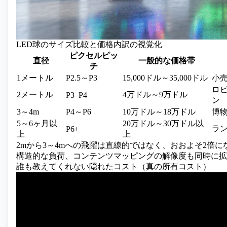
LED球のサイズ比較と価格内訳の視覚化
ピクセルピッ
直径
一般的な価格帯
チ
1メートル
P2.5～P3
15,000ドル～35,000ドル
小
ロ
2メートル
4万ドル～9万ドル
P3–P4
ン
3～4m
P4～P6
10万ドル～18万ドル
博
5～6ヶ月以
20万ドル～30万ドル以
ラ
P6+
上
上
2mから3～4mへの飛躍は直線的ではなく、おおよそ2倍
構造的な負荷、コンテンツマッピングの解像度も同時に拡
誰も教えてくれない隠れたコスト（真の所有コスト）