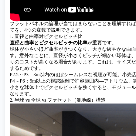
フラットパネルの論理が当てはまらないことを理解すれば
てを、4つの変数で説明できます。
1. 直径と曲率対ピクセルピッチ比
直径と曲率とピクセルピッチの比率
が重要です。
球体が小さいほど曲率がきつくなり、大きな緩やかな曲面
す。意外なことに、直径が小さくピッチが細かい球体は、
りのコストが高くなる場合があります。これは、サイズだ
するためです。
P2.5～P3：3m以内のほぼシームレスな視聴が可能。小
P4～P6：5m以上の視認距離で許容範囲内—アトリウム
小さな球体上でピクセルピッチを狭くすると、モジュール
なります。
2. 半球 vs 全球 vs ファセット（測地線）構造