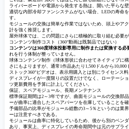
ライバーボードや電源から発生する熱は、開いた平らな壁
適切な内部冷却ファンシステムがない場合、LEDの寿命
す。
モジュールの交換は簡単な作業ではないため、頭上やアク
計を強く推奨します。
屋外球体では、この問題にさらに積極的に取り組む必要が
コンテンツ制作コスト（360°動画は既製品ではない）
コンテンツは360度球体投影専用に制作または変換する必
れを行う体制が整っていません。
球体コンテンツ制作（球体形状に合わせてネイティブに構
さにもよりますが、通常1作品あたり1,500ドルから10,0
ストック360°ビデオは、表示用購入とは別にライセンス
ディスプレイが一度限りの設置だけでなく、ローテーショ
ツ更新費用を予算に計上してください。
保証、スペアモジュール、長期メンテナンス
標準保証期間は2～3年ですが、曲面モジュールの交換部
ーが曲率に適合したスペアパーツを在庫していることを確
予備部品の比率がモジュール総数の3～5％というのは業
ーは注意すべきである。
モジュールは曲率に特化しているため、後から別のベンダ
あり、事実上、ディスプレイの寿命期間中は元のサプライ