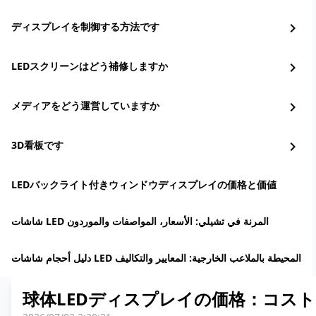
ディスプレイを制御する方法です
chevron_right
LEDスクリーンはどう補修しますか
chevron_right
メディアをどう運営していますか
chevron_right
3D看板です
chevron_right
LEDバックライト付きウィンドウディスプレイの価格と価値
شاشات LED المرنة في تشيلي: الأسعار، المواصفات والموردون
دليل أحجام شاشات LED المحيطة بالملاعب الخارجية: المعايير والتكاليف
球体LEDディスプレイの価格：コス