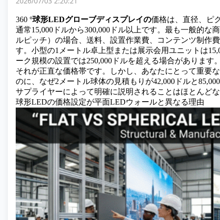
2026/07/03 2:20:21
360
°球形LEDグローブディスプレイの
価格は、直径、ピ
通常15,000ドルから300,000ドル以上です。最も一般
ルピッチ）の場合、送料、設置作業費、コンテンツ制作費を除い
す。小型の1メートル卓上型または展示会用ユニットは15,
ーク規模の設置では250,000ドルを超える場合があります
それが正直な価格帯です。しかし、あなたにとって重要な
のに、なぜ2メートル球体の見積もりが42,000ドルと85
サプライヤーによって明確に説明されることはほとんどな
球形LEDの価格設定が平面LEDウォールと異なる理由