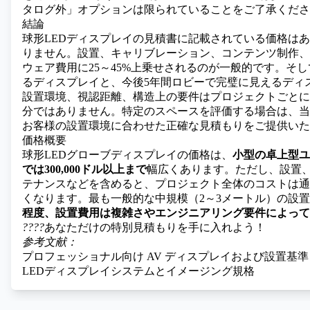
タログ外」オプションは限られていることをご了承くださ
結論
球形LEDディスプレイの見積書に記載されている価格は
りません。設置、キャリブレーション、コンテンツ制作、
ウェア費用に25～45%上乗せされるのが一般的です。そ
るディスプレイと、今後5年間ロビーで完璧に見えるディ
設置環境、視認距離、構造上の要件はプロジェクトごとに
分ではありません。特定のスペースを評価する場合は、当
お客様の設置環境に合わせた正確な見積もりをご提供いた
価格概要
球形LEDグローブディスプレイの価格は、
小型の卓上型ユ
では300,000ドル以上まで
幅広くあります。ただし、設置
テナンスなどを含めると、プロジェクト全体のコストは通常
くなります。最も一般的な中規模（2～3メートル）の設
程度、設置費用は複雑さやエンジニアリング要件によって90,
????
あなただけの特別見積もりを手に入れよう！
参考文献：
プロフェッショナル向け AV ディスプレイおよび設置基準
LEDディスプレイシステムとイメージング規格