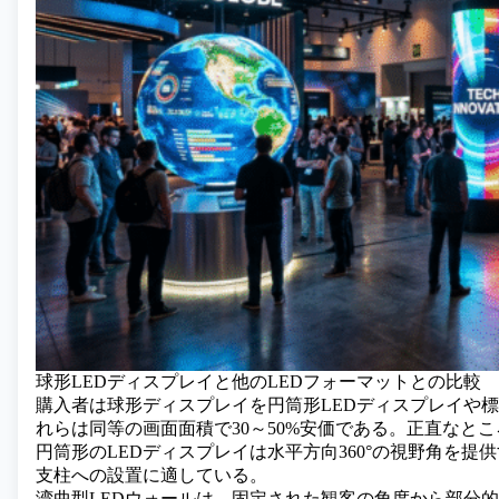
球形LEDディスプレイと他のLEDフォーマットとの比較
購入者は球形ディスプレイを円筒形LEDディスプレイや標
れらは同等の画面面積で30～50%安価である。正直なと
円筒形のLEDディスプレイは水平方向360°の視野角を
支柱への設置に適している。
湾曲
型LEDウォール
は、固定された観客の角度から部分的