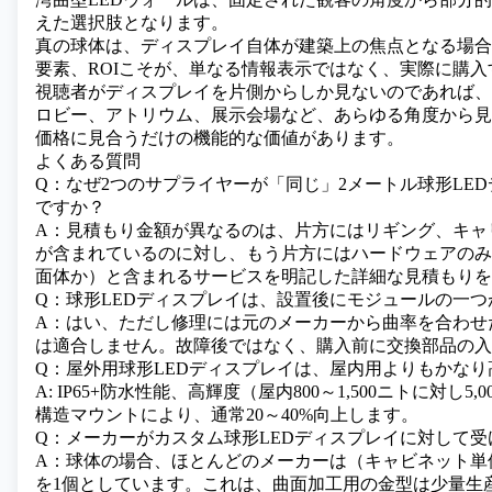
えた選択肢となります。
真の球体は、ディスプレイ自体が建築上の焦点となる場合
要素、ROIこそが、単なる情報表示ではなく、実際に購
視聴者がディスプレイを片側からしか見ないのであれば、
ロビー、アトリウム、展示会場など、あらゆる角度から見
価格に見合うだけの機能的な価値があります。
よくある質問
Q：なぜ2つのサプライヤーが「同じ」2メートル球形LE
ですか？
A：見積もり金額が異なるのは、片方にはリギング、キャ
が含まれているのに対し、もう片方にはハードウェアのみ
面体か）と含まれるサービスを明記した詳細な見積もりを
Q：球形LEDディスプレイは、設置後にモジュールの一
A：はい、ただし修理には元のメーカーから曲率を合わせ
は適合しません。故障後ではなく、購入前に交換部品の入
Q：屋外用球形LEDディスプレイは、屋内用よりもかな
A: IP65+防水性能、高輝度（屋内800～1,500ニトに
構造マウントにより、通常20～40%向上します。
Q：メーカーがカスタム球形LEDディスプレイに対して
A：球体の場合、ほとんどのメーカーは（キャビネット単
を1個としています。これは、曲面加工用の金型は少量生