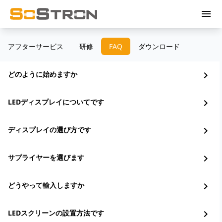
menu
アフターサービス
研修
FAQ
ダウンロード
どのように始めますか
chevron_right
LEDディスプレイについてです
chevron_right
ディスプレイの選び方です
chevron_right
サプライヤーを選びます
chevron_right
どうやって輸入しますか
chevron_right
LEDスクリーンの設置方法です
chevron_right