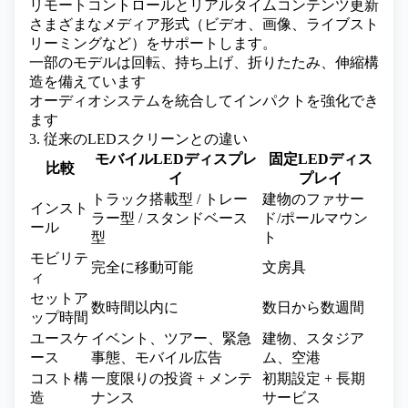
リモートコントロールとリアルタイムコンテンツ更新
さまざまなメディア形式（ビデオ、画像、ライブスト
リーミングなど）をサポートします。
一部のモデルは回転、持ち上げ、折りたたみ、伸縮構
造を備えています
オーディオシステムを統合してインパクトを強化でき
ます
3. 従来のLEDスクリーンとの違い
モバイルLEDディスプレ
固定LEDディス
比較
イ
プレイ
トラック搭載型 / トレー
建物のファサー
インスト
ラー型 / スタンドベース
ド/ポールマウン
ール
型
ト
モビリテ
完全に移動可能
文房具
ィ
セットア
数時間以内に
数日から数週間
ップ時間
ユースケ
イベント、ツアー、緊急
建物、スタジア
ース
事態、モバイル広告
ム、空港
コスト構
一度限りの投資 + メンテ
初期設定 + 長期
造
ナンス
サービス