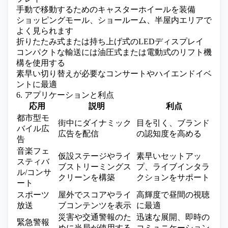
手動で移動するためのキャスターホイールを装備
ショッピングモール、ショールーム、半屋内エリアで
よく見られます
折りたたみ式または持ち上げ式のLEDディスプレイ
コンパクトな輸送には油圧式または電動式のリフト機
構を使用する
素早い切り替えが必要なコンサートやハイエンドイベ
ントに最適
6. アプリケーションと利点
応用
説明
利点
都市型モ
街中にダイナミック
目を引く、ブランド
バイル広
広告を配信
の認知度を高める
告
音楽フェ
仮設ステージやライ
素早いセットアッ
スティバ
ブストリーミングス
プ、ライブインタラ
ル/コンサ
クリーンを構築
クションをサポート
ート
スポーツ
屋外でスコアやライ
高輝度で昼間の視聴
放送
ブコンテンツを表示
に最適
災害や交通警報のた
迅速な展開、即時の
緊急警報
めに当局が使用する
コミュニケーション