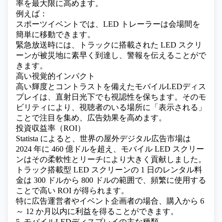
率を最大限に高めます。
例えば：
スポーツイベントでは、LED トレーラーは会場間を
簡単に移動できます。
緊急放送時には、トラックに搭載された LED スクリ
ーンが被災地に素早く到達し、警報を伝えることがで
きます。
高い視覚的インパクト
高い輝度とコントラストを備えたモバイルLEDディス
プレイは、直射日光下でも視認性を保ちます。そのモ
ビリティにより、視聴者のいる場所に「表示される」
ことで注目を集め、広告効果を高めます。
投資収益率（ROI）
Statista によると、世界の屋外デジタル広告市場は
2024 年に 460 億ドルを超え、モバイル LED スクリー
ンはその柔軟性とリーチにより大きく貢献しました。
トラック搭載型 LED スクリーンの 1 日のレンタル料
金は 300 ドルから 800 ドルの範囲で、頻繁に使用する
ことで高い ROI が得られます。
特に広告運営者やイベント企画者の場合、購入から 6
～ 12 か月以内に利益を得ることができます。
5. モバイルLEDディスプレイの主な種類