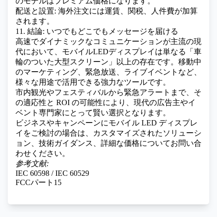
のモデルはプレミアム価格になります。
配送と設置: 海外注文には運賃、関税、人件費が加算
されます。
11. 結論: いつでもどこでもメッセージを届ける
高速でダイナミックなコミュニケーションが主流の現
代において、モバイルLEDディスプレイは単なる「車
輪のついた大型スクリーン」以上の存在です。移動中
のマーケティング、緊急放送、ライブイベントなど、
様々な用途で活用できる強力なツールです。
市内観光やフェスティバルから緊急アラートまで、そ
の適応性と ROI の可能性により、現代の広告主やイ
ベント専門家にとって賢い選択となります。
ビジネスやキャンペーンにモバイル LED ディスプレ
イをご検討の場合は、カスタマイズされたソリューシ
ョン、技術ガイダンス、詳細な価格についてお問い合
わせください。
参考文献:
IEC 60598 / IEC 60529
FCCパート15