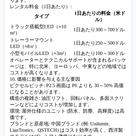
ります。
レンタル料金（1日あたり）:
1日あたりの料金（米ド
タイプ
ル）
トラック搭載型LED（≈10
1日あたり300～700ドル
m²）
トレーラーマウント
1日あたり250～500ドル
LED（≈8㎡）
小型モバイルLED（≈3m²）
1日あたり100～300ドル
オペレーターとテクニカルサポートが含まれるパッケ
ージは、特に北米、ヨーロッパ、中東などの地域では
コストが高くなります。
10. 価格に影響を与える主な要因
ピクセルピッチ: P2.5 画面は P6 よりも 30～50% 高価
になることがあります。
構造の複雑さ: 油圧リフト、回転パネル、多面スクリ
ーンなどによりコストが増加します。
環境: 屋外仕様のユニット (防水、防塵、高輝度) は高
価です。
ブランドと原産地: 中国ブランド (例: Unilumin、
LianTronics、QSTECH) はコスト効率が高く、西洋製