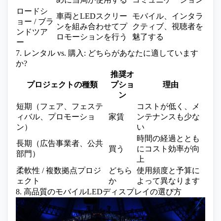
ロードシ
車両とLEDスクリー
モバイル、インタラ
ョー / ブラ
ンを組み合わせてプ
クティブ、視聴者を
ンドツア
ロモーションを行う
魅了する
ー
7. レンタル vs. 購入: どちらがあなたに適しています
か?
推奨オ
プロジェクトの種類
プショ
理由
ン
短期（フェア、フェステ
コストが低く、メ
ィバル、プロモーショ
家賃
ンテナンスも少な
ン）
い
時間の経過ととも
長期（広告事業者、公共
買う
にコスト効率が向
部門）
上
柔軟性 / 複数拠点プロジ
どちら
使用頻度と予算に
ェクト
か
よって異なります
8. 高品質のモバイルLEDディスプレイの選び方