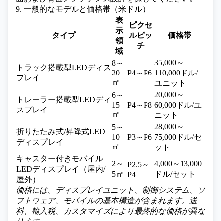
9. 一般的なモデルと価格帯（米ドル）
表
ピクセ
示
タイプ
ルピッ
価格帯
領
チ
域
35,000～
8～
トラック搭載型LEDディス
20
P4～P6
110,000ドル/
プレイ
㎡
ユニット
20,000～
6～
トレーラー搭載型LEDディ
15
P4～P8
60,000ドル/ユ
スプレイ
㎡
ニット
28,000～
5～
折りたたみ式/昇降式LED
10
P3～P6
75,000ドル/セ
ディスプレイ
㎡
ット
キャスター付きモバイル
2～
4,000～13,000
P2.5～
LEDディスプレイ（屋内/
5㎡
ドル/セット
P4
屋外）
価格には、ディスプレイユニット、制御システム、ソ
フトウェア、モバイルの基本構造が含まれます。送
料、輸入税、カスタマイズにより最終的な価格が異な