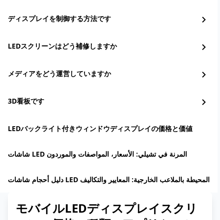
ディスプレイを制御する方法です
chevron_right
LEDスクリーンはどう補修しますか
chevron_right
メディアをどう運営していますか
chevron_right
3D看板です
chevron_right
LEDバックライト付きウィンドウディスプレイの価格と価値
شاشات LED المرنة في تشيلي: الأسعار، المواصفات والموردون
دليل أحجام شاشات LED المحيطة بالملاعب الخارجية: المعايير والتكاليف
モバイルLEDディスプレイスクリ