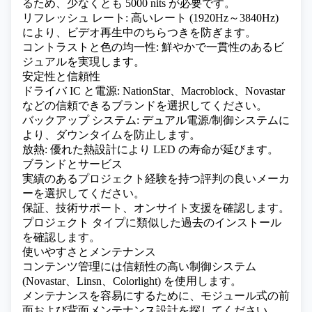
るため、少なくとも 5000 nits が必要です。
リフレッシュ レート: 高いレート (1920Hz～3840Hz)
により、ビデオ再生中のちらつきを防ぎます。
コントラストと色の均一性: 鮮やかで一貫性のあるビ
ジュアルを実現します。
安定性と信頼性
ドライバ IC と電源: NationStar、Macroblock、Novastar
などの信頼できるブランドを選択してください。
バックアップ システム: デュアル電源/制御システムに
より、ダウンタイムを防止します。
放熱: 優れた熱設計により LED の寿命が延びます。
ブランドとサービス
実績のあるプロジェクト経験を持つ評判の良いメーカ
ーを選択してください。
保証、技術サポート、オンサイト支援を確認します。
プロジェクト タイプに類似した過去のインストール
を確認します。
使いやすさとメンテナンス
コンテンツ管理には信頼性の高い制御システム
(Novastar、Linsn、Colorlight) を使用します。
メンテナンスを容易にするために、モジュール式の前
面および背面メンテナンス設計を探してください。