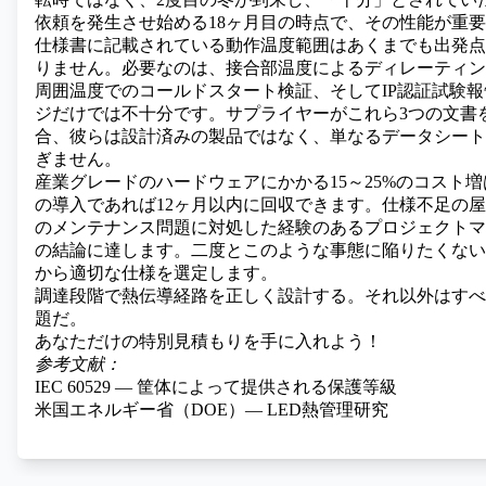
依頼を発生させ始める18ヶ月目の時点で、その性能が重
仕様書に記載されている動作温度範囲はあくまでも出発点
りません。必要なのは、接合部温度によるディレーティン
周囲温度でのコールドスタート検証、そしてIP認証試験
ジだけでは不十分です。サプライヤーがこれら3つの文書
合、彼らは設計済みの製品ではなく、単なるデータシート
ぎません。
産業グレードのハードウェアにかかる15～25%のコスト
の導入であれば12ヶ月以内に回収できます。仕様不足の屋
のメンテナンス問題に対処した経験のあるプロジェクトマ
の結論に達します。二度とこのような事態に陥りたくない
から適切な仕様を選定します。
調達段階で熱伝導経路を正しく設計する。それ以外はすべ
題だ。
あなただけの特別見積もりを手に入れよう！
参考文献：
IEC 60529 ― 筐体によって提供される保護等級
米国エネルギー省（DOE）— LED熱管理研究