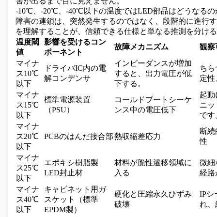
害が出るまで目に見えません。
-10℃、-20℃、-40℃以下の温度ではLED部品はどうなるの
障害の連鎖は、突然発生するのではなく、段階的に進行す
を理解することが、信頼できる仕様と単なる推測を分ける
温度閾
影響を受けるコン
故障メカニズム
観察
値
ポーネント
マイナ
インピーダンスが増加
ドライバIC内の電
ちら
ス10℃
すると、出力電圧が低
解コンデンサ
定性
以下
下する。
マイナ
起動
標準電源装置
コールドブートシーケ
ス15℃
ニッ
（PSU）
ンス中の電圧低下
以下
です
マイナ
断続
ス20℃
PCBのはんだ接合部
熱収縮差応力
性
以下
マイナ
エポキシ樹脂製
材料が脆性遷移領域に
微細
ス25℃
LED封止材
入る
経路
以下
マイナ
キャビネット用ガ
硬化と圧縮永久ひずみ
IP
ス40℃
スケット（標準
破壊
れ、
以下
EPDM製）