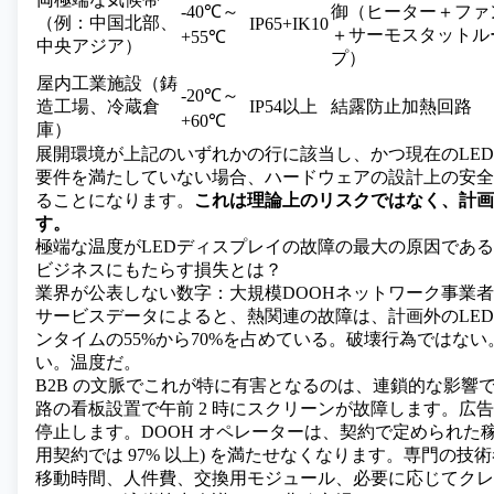
-40℃～
御（ヒーター＋ファ
（例：中国北部、
IP65+IK10
＋サーモスタットル
+55℃
中央アジア）
プ）
屋内工業施設（鋳
-20℃～
造工場、冷蔵倉
IP54以上
結露防止加熱回路
+60℃
庫）
展開環境が上記のいずれかの行に該当し、かつ現在のLE
要件を満たしていない場合、ハードウェアの設計上の安全
ることになります。
これは理論上のリスクではなく、計画
す。
極端な温度がLEDディスプレイの故障の最大の原因であ
ビジネスにもたらす損失とは？
業界が公表しない数字：大規模DOOHネットワーク事業
サービスデータによると、熱関連の故障は、計画外の
LE
ンタイムの55%から70%を占めている。破壊行為ではな
い。温度だ。
B2B の文脈でこれが特に有害となるのは、連鎖的な影響
路の看板設置で午前 2 時にスクリーンが故障します。広
停止します。DOOH オペレーターは、契約で定められた稼働
用契約では 97% 以上) を満たせなくなります。専門の技
移動時間、人件費、交換用モジュール、必要に応じてクレ