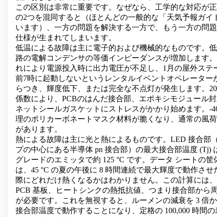
この区別は非常に重要です。なぜなら、工学的な対応が正
の2つを混同すると（ほとんどの一般的な「天気予報ガイ
います）、一方の問題を解決する一方で、もう一方の問題
仕様が生まれてしまいます。
低温による故障は主に電子的および機械的なものです。低
路の電解コンデンサの等価インピーダンスが増加します。-
れにより電源投入時に出力電圧が不足し、1月の屋外ステ
前7時に起動しないというレンタルイベントオペレーター
らつき、輝度低下、または完全な不点灯が発生します。2
係数により、PCBのはんだ接合部、エポキシモジュール
ネットシールガスケットにストレスがかかり始めます。-4
理のポリカーボネートマスク材料が脆くなり、通常の風荷
があります。
熱による故障は主に光と熱によるものです。LED 接合部（す
プの中心にある半導体 pn 接合部）の最大接合部温度 (Tj
グレードのエミッタで約 125 °C です。データ シートの
は、45 °C の夏の午後に 8 時間連続で最大輝度で動作さ
際にどれだけ熱くなるかはわかりません。この計算には、L
PCB 基板、ヒートシンクの熱抵抗値、つまり接合部から
が必要です。これを無視すると、ルーメンの減衰を 3 倍か
接合部温度で動作することになり、定格の 100,000 時間