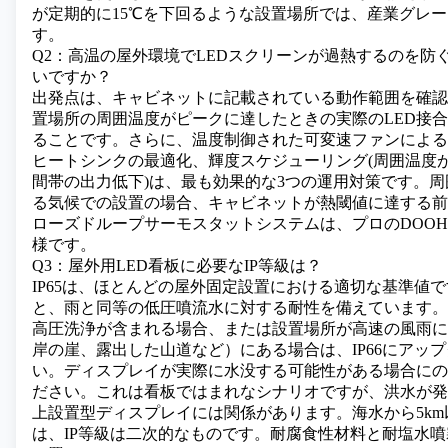
が定期的に15℃を下回るような設置場所では、産業グレ
す。
Q2：高温の屋外環境でLEDスクリーンが過熱するのを防
いですか？
出発点は、キャビネットに記載されている動作範囲を確認
置場所の周囲温度がピークに達したときの実際のLED接合部
ることです。さらに、温度制御された可変速ファンによる
ヒートシンクの最適化、輝度スケジューリング(周囲温度
間帯の出力低下)は、最も効果的な3つの運用対策です。周
る気候での設置の場合、キャビネットが熱閾値に達する前
ローズドループサーモスタットシステムは、プロのDOO
様です。
Q3：屋外用LED看板に必要なIP等級は？
IP65は、ほとんどの屋外固定設置における適切な基準値
と、雨と同等の低圧噴流水に対する耐性を備えています。
高圧洗浄が含まれる場合、または設置場所が高速の風雨に
岸の崖、露出した山道など）にある場合は、IP66にアッ
い。ディスプレイが実際に水没する可能性がある場合にのみ
ださい。これは看板ではまれなシナリオですが、洪水が発
上設置型ディスプレイには関係があります。海水から5k
は、IP等級は二次的なものです。耐腐食性材料と耐塩水