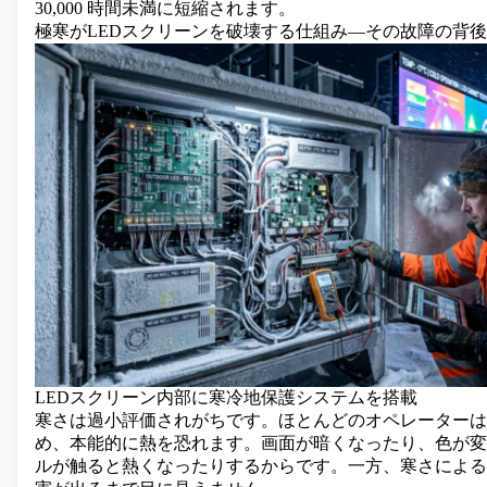
30,000 時間未満に短縮されます。
極寒がLEDスクリーンを破壊する仕組み―その故障の背
LEDスクリーン内部に寒冷地保護システムを搭載
寒さは過小評価されがちです。ほとんどのオペレーターは
め、本能的に熱を恐れます。画面が暗くなったり、色が変
ルが触ると熱くなったりするからです。一方、寒さによる