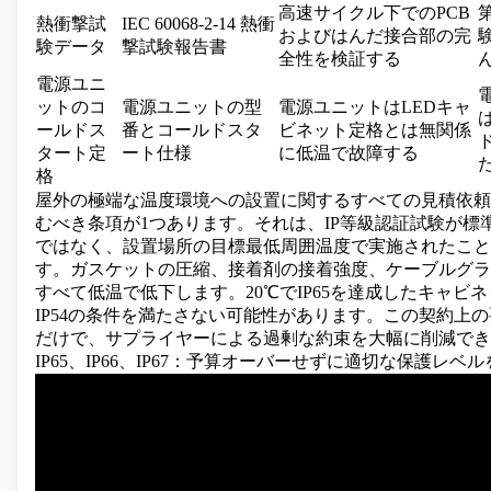
高速サイクル下でのPCB
熱衝撃試
IEC 60068-2-14 熱衝
およびはんだ接合部の完
験データ
撃試験報告書
全性を検証する
電源ユニ
ットのコ
電源ユニットの型
電源ユニットはLEDキャ
ールドス
番とコールドスタ
ビネット定格とは無関係
タート定
ート仕様
に低温で故障する
格
屋外の極端な温度環境への設置に関するすべての見積依頼
むべき条項が1つあります。それは、IP等級認証試験が標準
ではなく、設置場所の目標最低周囲温度で実施されたこと
す。ガスケットの圧縮、接着剤の接着強度、ケーブルグラ
すべて低温で低下します。20℃でIP65を達成したキャビネ
IP54の条件を満たさない可能性があります。この契約上
だけで、サプライヤーによる過剰な約束を大幅に削減でき
IP65、IP66、IP67：予算オーバーせずに適切な保護レベ