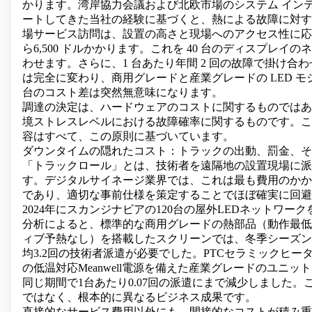
かります。湾岸協力会議および北欧市場のシステム イン
ートしてきた当社の経験に基づくと、熱による故障に対する
場サービス訪問は、設置の高さと現場へのアクセス性に応
ら
6,500 ドルかかります。これを 40 台のディスプレイ
わせます。さらに、1 台あたり年間 2 回の故障で掛け合わ
は完全に変わり、商用グレードと産業グレードの LED モジュ
台のコスト差は突然無意味になります。
調達の決定は、ハードウェアのコストに関するものではあ
境ストレスレベルにおける故障確率に関するものです。こ
容はすべて、この原則に基づいています。
ダウンタイムの隠れたコスト：トラックの出動、罰金、そ
「トラックロール」とは、技術者を遠隔地の設置現場に派
す。デジタルサイネージ業界では、これは最も費用のかか
であり、適切な事前仕様を策定することでほぼ確実に回避
2024年にスカンジナビアの120台の
屋外LED
ネットワーク
分析によると、標準的な商用グレードの熱部品（動作最低温
ィブ予熱なし）を搭載したスクリーンでは、冬季シーズン
均3.2回の技術者派遣が必要でした。PTCセラミックヒータ
の低温対応Meanwell電源を備えた産業グレードのユニッ
同じ期間で1台あたり0.07回の派遣にまで減少しました。
ではなく、根本的に異なるビジネス成果です。
直接的なサービス費用以外にも、間接的なコストが積み重