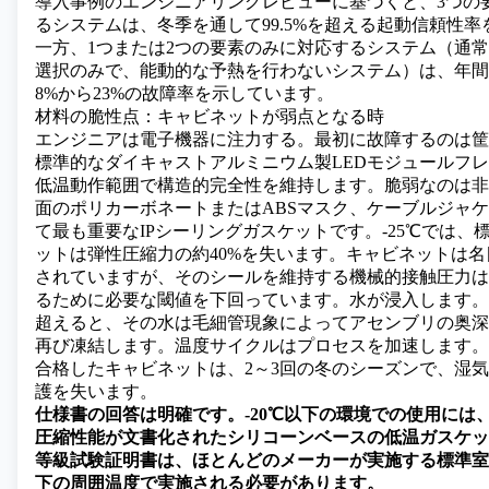
導入事例のエンジニアリングレビューに基づくと、3つの
るシステムは、冬季を通して99.5%を超える起動信頼性
一方、1つまたは2つの要素のみに対応するシステム（通
選択のみで、能動的な予熱を行わないシステム）は、年間
8%から23%の故障率を示しています。
材料の脆性点：キャビネットが弱点となる時
エンジニアは電子機器に注力する。最初に故障するのは筐
標準的なダイキャストアルミニウム製LEDモジュールフ
低温動作範囲で構造的完全性を維持します。脆弱なのは非
面のポリカーボネートまたはABSマスク、ケーブルジャ
て最も重要なIPシーリングガスケットです。-25℃では、標
ットは弾性圧縮力の約40%を失います。キャビネットは
されていますが、そのシールを維持する機械的接触圧力は
るために必要な閾値を下回っています。水が浸入します。
超えると、その水は毛細管現象によってアセンブリの奥深
再び凍結します。温度サイクルはプロセスを加速します。工
合格したキャビネットは、2～3回の冬のシーズンで、湿
護を失います。
仕様書の回答は明確です。-20℃以下の環境での使用には
圧縮性能が文書化されたシリコーンベースの低温ガスケッ
等級試験証明書は、ほとんどのメーカーが実施する標準室
下の周囲温度で実施される必要があります。