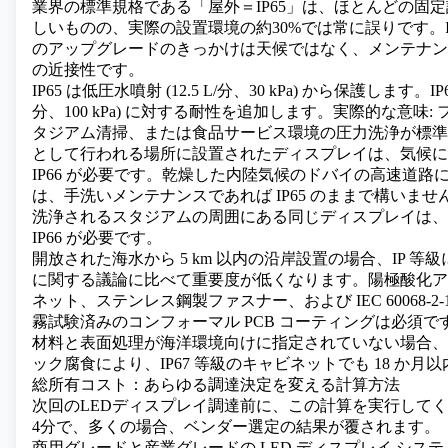
業界の標準規格である「屋外＝IP65」は、ほとんどの固
しいものの、実際の設置環境の約30%では常に誤りです。I
のアップグレードのきっかけは天候ではなく、メンテナン
の近接性です。
IP65 は低圧水噴射 (12.5 L/分、30 kPa) から保護します。IP6
分、100 kPa) に対する耐性を追加します。実際的な意味:
タジアム清掃、または食品サービス環境の圧力洗浄が標準
として行われる場所に設置されたディスプレイは、気候に
IP66 が必要です。乾燥した内陸気候のドバイの高速道路
は、手洗いメンテナンスであれば IP65 のままで構いま
洗浄されるスタジアムの周囲にある同じディスプレイは、
IP66 が必要です。
開放された海水から 5 km 以内の沿岸設置の場合、IP 等
に関する議論に比べて重要度が低くなります。陽極酸化ア
ネット、ステンレス鋼製ファスナー、および IEC 60068-2
霧試験済みのコンフォーマル PCB コーティングは必須
材料と表面処理が海洋環境向けに指定されていない場合、
ック腐食により、IP67 等級のキャビネットでも 18 か月
総所有コスト：あらゆる調達決定を変える計算方法
次回のLEDディスプレイ
調達前に、この計算を実行してく
4分で、多くの場合、ベンダー選定の結果が覆されます。
商用グレードと産業グレードの LED ディスプレイ シス