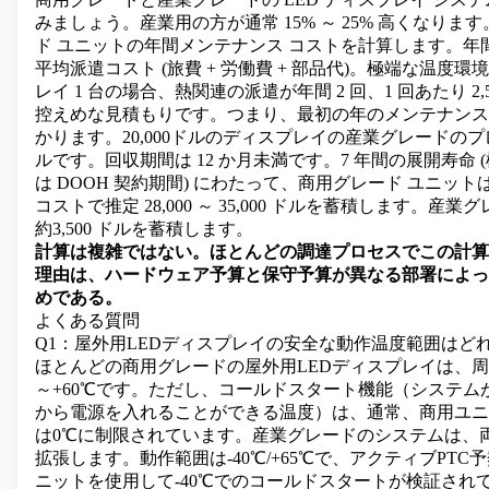
みましょう。産業用の方が通常 15% ～ 25% 高くなりま
ド ユニットの年間メンテナンス コストを計算します。年間
平均派遣コスト (旅費 + 労働費 + 部品代)。極端な温度
レイ 1 台の場合、熱関連の派遣が年間 2 回、
1 回あたり 2
控えめな見積もりです。つまり、最初の年のメンテナンスだけで
かります。20,000
ドルのディスプレイ
の産業グレードのプレミ
ルです。回収期間は 12 か月未満です。7 年間の展開寿命
は DOOH 契約期間) にわたって、商用グレード ユニット
コストで推定 28,000 ～ 35,000 ドルを蓄積します。産
約
3,500 ドルを蓄積します。
計算は複雑ではない。ほとんどの調達プロセスでこの計算
理由は、ハードウェア予算と保守予算が異なる部署によっ
めである。
よくある質問
Q1：屋外用LEDディスプレイの安全な動作温度範囲はど
ほとんどの商用グレードの屋外用LEDディスプレイは、周囲
～+60℃です。ただし、コールドスタート機能（システム
から電源を入れることができる温度）は、通常、商用ユニッ
は0℃に制限されています。産業グレードのシステムは、
拡張します。動作範囲は-40℃/+65℃で、アクティブPT
ニットを使用して-40℃でのコールドスタートが検証され