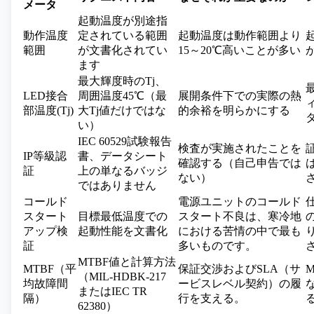
メータ
起動温度が別途指
動作温度
定されている範囲
起動温度は動作範囲より
範囲
が文書化されてい
15～20℃高いことが多い
ます
最大輝度時のTj、
LED接合
周囲温度45℃（最
展開条件下での実際の熱
部温度(Tj)
大Tj値だけではな
的余裕を明らかにする
い）
IEC 60529試験報告
検査が実施されたことを
IP等級認
書、データシート
確認する（自己申告では
証
上の単なるバッジ
ない）
ではありません
コールド
電源ユニットのコールド
スタート
目標最低温度での
スタート不良は、寒冷地
アップ検
起動性能を文書化
における苦情の中で最も
証
多いものです。
MTBF値と計算方法
MTBF（平
保証交渉およびSLA（サ
（MIL-HDBK-217
均故障間
ービスレベル契約）の履
またはIEC TR
隔）
行を支える。
62380）