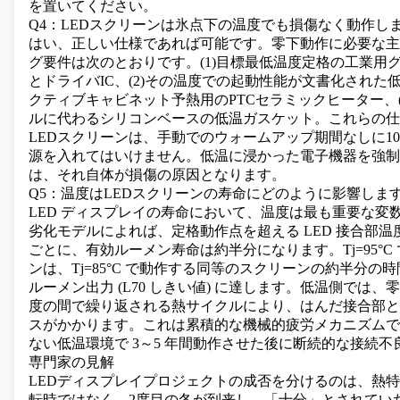
を置いてください。
Q4：LEDスクリーンは氷点下の温度でも損傷なく動作し
はい、正しい仕様であれば可能です。零下動作に必要な主
グ要件は次のとおりです。(1)目標最低温度定格の工業用
とドライバIC、(2)その温度での起動性能が文書化された低
クティブキャビネット予熱用のPTCセラミックヒーター、(4
ルに代わるシリコンベースの低温ガスケット。これらの仕
LEDスクリーンは、手動でのウォームアップ期間なしに1
源を入れてはいけません。低温に浸かった電子機器を強制
は、それ自体が損傷の原因となります。
Q5：温度はLEDスクリーンの寿命にどのように影響しま
LED ディスプレイの寿命において、温度は最も重要な変
劣化モデルによれば、定格動作点を超える LED 接合部温度が 
ごとに、有効ルーメン寿命は約半分になります。Tj=95°C
ンは、Tj=85°C で動作する同等のスクリーンの約半分の時
ルーメン出力 (L70 しきい値) に達します。低温側では
度の間で繰り返される熱サイクルにより、はんだ接合部と 
スがかかります。これは累積的な機械的疲労メカニズムで
ない低温環境で 3～5 年間動作させた後に断続的な接続
専門家の見解
LEDディスプレイプロジェクトの成否を分けるのは、熱
転時ではなく、2度目の冬が到来し、「十分」とされてい