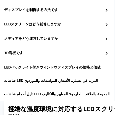
ディスプレイを制御する方法です
chevron_right
LEDスクリーンはどう補修しますか
chevron_right
メディアをどう運営していますか
chevron_right
3D看板です
chevron_right
LEDバックライト付きウィンドウディスプレイの価格と価値
شاشات LED المرنة في تشيلي: الأسعار، المواصفات والموردون
دليل أحجام شاشات LED المحيطة بالملاعب الخارجية: المعايير والتكاليف
極端な温度環境に対応するLEDスク