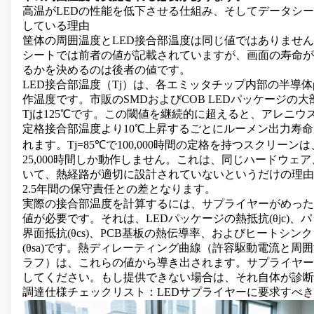
高温がLEDの性能を低下させる仕組み、そしてデータシ
している理由
筐体の周囲温度とLED接合部温度は同じ値ではありませ
シートでは前者の値が記載されていますが、画面の寿命が
るかを決めるのは後者の値です。
LED接合部温度（Tj）は、各エミッタチップ内部の半導体
作温度です。市販の
SMDおよびCOB LEDパッケージ
の大
Tjは125℃です。この閾値を継続的に超えると、アレニウ
定格接合部温度より10℃上昇するごとにルーメン出力寿
れます。Tj=85℃で100,000時間の定格を持つスクリーンは、
25,000時間しか動作しません。これは、同じハードウェ
いて、熱経路が適切に設計されていないというだけの理由
2.5年間の保守責任との差となります。
実際の接合部温度を計算するには、サプライヤーがめった
値が必要です。それは、LEDパッケージの熱抵抗(θjc)、
界面抵抗(θcs)、PCB基板の熱伝導率、およびヒートシン
(θsa)です。熱ディレーティング曲線（許容駆動電流と周
ラフ）は、これらの値から導き出されます。サプライヤー
してください。もし提供できない場合は、それ自体が診断
調達仕様チェックリスト：LEDサプライヤーに要求すべ