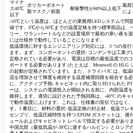
マイナ
ポリカーボネート
風荷
ス40℃
耐衝撃性が60%以上低下
製マスク／前面
によ
以下
-10℃という温度は、ほとんどの業務用LEDシステムで問
値です。0℃から50℃までの温度定格を持つ標準部品は、
リー、ウランバートルなどの設置場所で最初の寒い夜を迎
には仕様外で動作していることになります。
低温環境に対するエンジニアリング対応には、3 つの並
ます。まず、コンポーネントの選択: コンデンサは工業グ
定格されている必要があり、電源は目標の最低温度でのコ
ポートする必要があります (たとえば、Meanwell の HLG シ
の起動が定格されています)。また、ドライバ IC は、低
流を増加させて輝度を維持する温度補償回路を統合する必
に、アクティブ予熱: キャビネット内に取り付けられた PT
ーは、システムの電源投入が開始される前に、内部温度を
維持します。適切に設計された予熱回路は、-40°C のキャビ
で動作温度に上げます。これは、仕様書の宣伝ではなく、
す。3 番目に、材料の選択: 低温定格の封止材、低温フレ
センブリ、低温圧縮特性を持つ EPDM ガスケットは、後
ュールおよびキャビネット レベルで指定する必要があり
中国北部（最低気温が-38℃に達するハルビン）とロシア