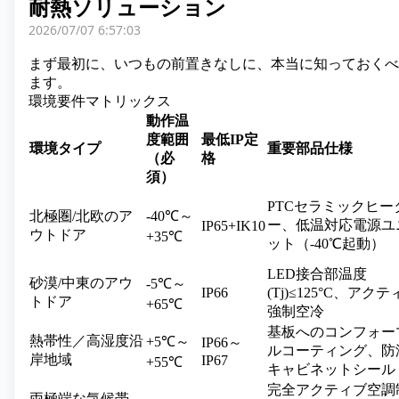
耐熱ソリューション
2026/07/07 6:57:03
まず最初に、いつもの前置きなしに、本当に知っておくべ
ます。
環境要件マトリックス
動作温
度範囲
最低IP定
環境タイプ
重要部品仕様
（必
格
須）
PTCセラミックヒー
北極圏/北欧のア
-40℃～
ー、低温対応電源ユ
IP65+IK10
ウトドア
+35℃
ット（-40℃起動）
LED接合部温度
砂漠/中東のアウ
-5℃～
IP66
(Tj)≤125°C、アク
トドア
+65℃
強制空冷
基板へのコンフォー
熱帯性／高湿度沿
+5℃～
IP66～
ルコーティング、防
岸地域
IP67
+55℃
キャビネットシール
完全アクティブ空調
両極端な気候帯