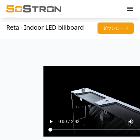
menu
Reta - Indoor LED billboard
ダウンロード