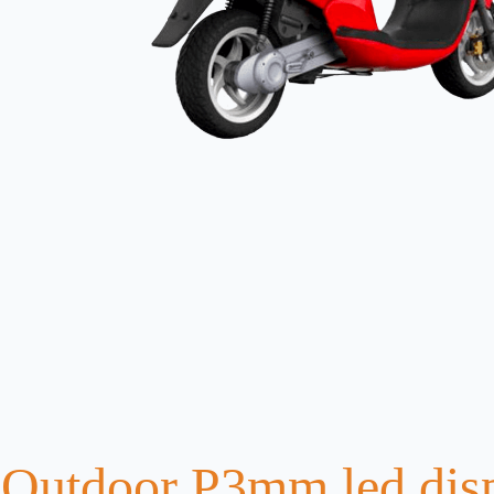
Outdoor P3mm led dis