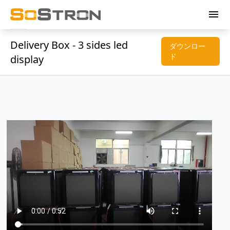
menu
Delivery Box - 3 sides led
ダウンロー
ド
display