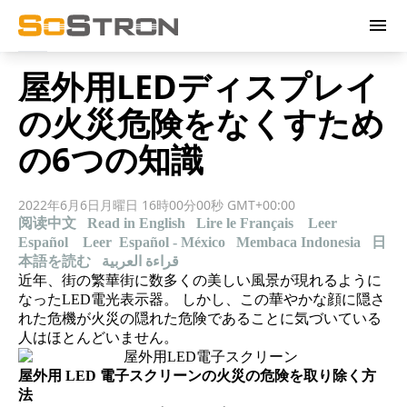
menu
屋外用LEDディスプレイ
の火災危険をなくすため
の6つの知識
2022年6月6日月曜日 16時00分00秒 GMT+00:00
阅读中文
Read in English
Lire le Français
Leer
Español
Leer Español - México
Membaca Indonesia
日
本語を読む
قراءة العربية
近年、街の繁華街に数多くの美しい風景が現れるように
なったLED電光表示器。 しかし、この華やかな顔に隠さ
れた危機が火災の隠れた危険であることに気づいている
人はほとんどいません。
屋外用 LED 電子スクリーンの火災の危険を取り除く方
法