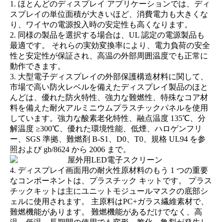
1. ほとんどのディスプレイ アプリケーションでは、ディ
スプレイの単位面積が大きいほど、消費電力も大きくな
り、ワイヤの電源投入時の安定性も高くなります。
2. 同様の製品を選択する場合は、UL 認定の電源製品も
最適です。 それらの実効変換率により、電力負荷の安全
性と安定性が保証され、高温の外部周囲温度でも正常に
動作できます。
3. 大型電子ディスプレイの外部保護構造材料に関して、
市場で高い防火レベルを備えたディスプレイ製品のほと
んどは、優れた防火特性、強力な難燃性、特殊なコア材
料を備えた耐火アルミニウムプラスチックパネルを使用
しています。強力な酸素老化特性、融点温度 135℃、分
解温度 ≥300℃、優れた環境性能、低煙、ハロゲンフリ
ー、SGS 準拠、難燃剤 B-S1、D0、T0、規格 UL94 を参
照および gb/8624 から 2006 まで。
4. ディスプレイ画面用の耐火性原材料のもう 1 つの重要
なコンポーネントは、プラスチック キットです。 プラス
チックキットは主にユニットモジュールマスクの底部シ
ェルに使用されます。 主原料はPC+ガラス繊維素材で、
難燃機能があります。 難燃機能があるだけでなく、高