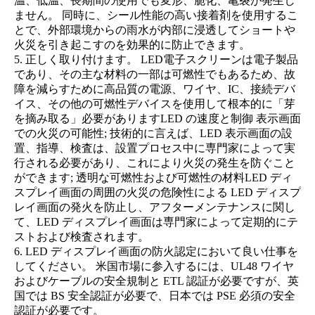
温、低温、長期間の使用でも変形、脆化、亀裂が発生し
ません。 同時に、シール性能の高い接着剤を使用するこ
とで、外部環境からの雨水が内部に浸透してショートや
火災を引き起こすのを効果的に防止できます。
5. 正しく取り付けます。 LED電子スクリーンは電子製品
であり、その主な材料の一部は可燃性でもあるため、故
障を減らすために高品質の電源、ワイヤ、IC、接続デバ
イス、その他の可燃性デバイスを使用して根本的に「芽
を摘み取る」必要がありますLED の速度と制御 表示画面
での火災の可能性; 技術的に言えば、LED 表示画面の設
置、指導、検査は、設置プロセス中に専門家によって実
行される必要があり、これにより火災の発生を防ぐこと
ができます; 透明な可燃性および可燃性の材料LED ディ
スプレイ画面の周囲の火災の危険性による LED ディスプ
レイ画面の発火を防止し、アフターメンテナンスに関し
て、LED ディスプレイ画面は専門家によって定期的にテ
ストおよび検査されます。
6. LED ディスプレイ画面の防火認定において良い仕事を
してください。 米国市場に参入するには、UL48 ワイヤ
およびケーブルの安全規制と ETL 認証が必要ですが、英
国では BS 安全認証が必要で、日本では PSE 必須の安全
認証が必要です。