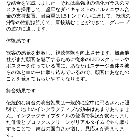
な結合を完成しました。それは高強度の強化ガラスのマ
スクを採用して、堅牢なダイキャストのアルミニウム合
金の支持装置、耐荷重は1.5トンぐらいに達して、抵抗の
沖撃の性能は強くて、直接踏むことができて、グループ
の遊びに適します。
体験感です
観客の感覚を刺激し、視聴体験を向上させます。競合他
社がまだ顧客を魅了するために従来のLEDスクリーンや
ポスターを使っている間に、あなたはステージ全体を彼
らの体と血の中に取り込んでいるので、顧客にあなたの
ことを覚えてもらいやすくなります。
舞台効果です
伝統的な舞台の演出効果は一般的に空中に弔るされた照
明で、地上のインタラクティブな効果はあまりありませ
ん。インタラクティブタイルの登場で状況が変わりまし
た俳優とブロックスクリーンがリアルタイムでやり取り
することで、舞台の面白さが増し、見応えが高まりま
す。