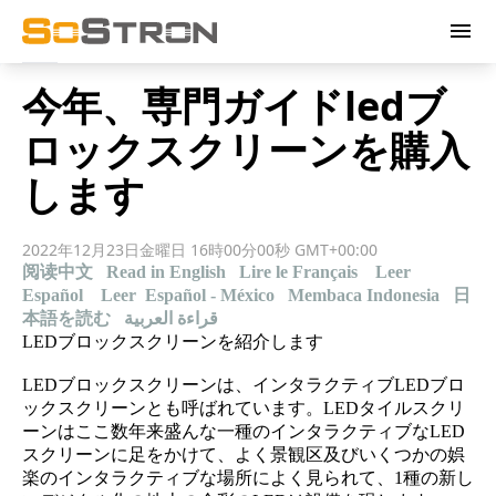
menu
今年、専門ガイドledブ
ロックスクリーンを購入
します
2022年12月23日金曜日 16時00分00秒 GMT+00:00
阅读中文
Read in English
Lire le Français
Leer
Español
Leer Español - México
Membaca Indonesia
日
本語を読む
قراءة العربية
LEDブロックスクリーンを紹介します
LEDブロックスクリーンは、インタラクティブLEDブロ
ックスクリーンとも呼ばれています。LEDタイルスクリ
ーンはここ数年来盛んな一種のインタラクティブなLED
スクリーンに足をかけて、よく景観区及びいくつかの娯
楽のインタラクティブな場所によく見られて、1種の新し