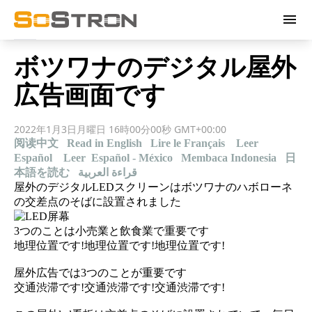
menu
ボツワナのデジタル屋外
広告画面です
2022年1月3日月曜日 16時00分00秒 GMT+00:00
阅读中文
Read in English
Lire le Français
Leer
Español
Leer Español - México
Membaca Indonesia
日
本語を読む
قراءة العربية
屋外のデジタルLEDスクリーンはボツワナのハボローネ
の交差点のそばに設置されました
3つのことは小売業と飲食業で重要です
地理位置です!地理位置です!地理位置です!
屋外広告では3つのことが重要です
交通渋滞です!交通渋滞です!交通渋滞です!