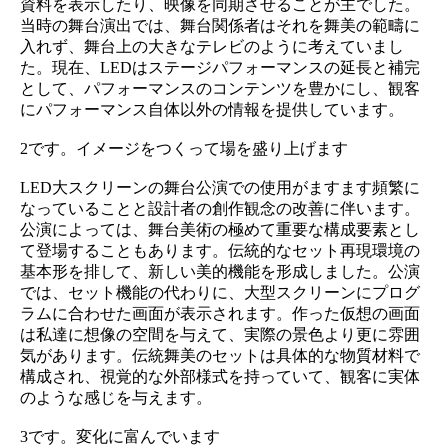
資料を表示したり、映像を同期させることが主でした。
当時の舞台演出では、舞台関係者はそれを舞美の範疇に
入れず、舞台上の大きなテレビのように考えていまし
た。現在、LEDはステージパフォーマンスの延長と補完
として、パフォーマンスのコンテンツを豊かにし、観客
にパフォーマンス自体以外の情報を提供しています。
2です。イメージをつくって場を盛り上げます
LED大スクリーンの舞台公演での使用がますます頻繁に
なっていることと設計者の創作観念の改善に伴います。
公演によっては、舞台美術の極めて重要な構成要素とし
て登場することもあります。伝統的なセット再現環境の
基本形を排して、新しい美的機能を形成しました。公演
では、セット機能の代わりに、大型スクリーンにプログ
ラムに合わせた画面が表示されます。作った仮想の画面
は私達に想像の空間を与えて、実際の景色より更に雰囲
気があります。伝統舞美のセットは具体的な物質材料で
構成され、視覚的な外部様式を持っていて、観客に実体
のような感じを与えます。
3です。変化に富んでいます