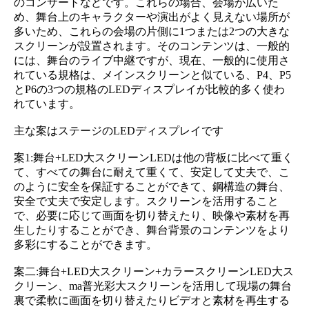
のコンサートなどです。これらの場合、会場が広いた
め、舞台上のキャラクターや演出がよく見えない場所が
多いため、これらの会場の片側に1つまたは2つの大きな
スクリーンが設置されます。そのコンテンツは、一般的
には、舞台のライブ中継ですが、現在、一般的に使用さ
れている規格は、メインスクリーンと似ている、P4、P5
とP6の3つの規格のLEDディスプレイが比較的多く使わ
れています。
主な案はステージのLEDディスプレイです
案1:舞台+LED大スクリーンLEDは他の背板に比べて重く
て、すべての舞台に耐えて重くて、安定して丈夫で、こ
のように安全を保証することができて、鋼構造の舞台、
安全で丈夫で安定します。スクリーンを活用すること
で、必要に応じて画面を切り替えたり、映像や素材を再
生したりすることができ、舞台背景のコンテンツをより
多彩にすることができます。
案二:舞台+LED大スクリーン+カラースクリーンLED大ス
クリーン、ma普光彩大スクリーンを活用して現場の舞台
裏で柔軟に画面を切り替えたりビデオと素材を再生する