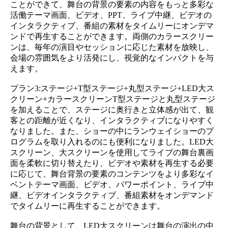
ことができて、舞台の背景の要素の内容をもっと多彩な
活働テーマ画面、ビデオ、PPT、ライブ中継、ビデオの
インタラクティブ、番組の素材をタイムリーにオンデマ
ンドで再生することができます。両側のカラースクリー
ンは、毎年の演目やセッションに応じた素材を放映し、
会場の雰囲気をより活発にし、視覚的なインパクトを与
えます。
プラン3:ステージ+T型ステージ+丸型ステージ+LED大ス
クリーン+カラースクリーンT型ステージと丸型ステージ
を加えることで、ステージに奥行きと立体感が出て、観
客との距離が近くなり、インタラクティブになりやすく
なりました。また、ショーの中にランウェイショーのプ
ログラムを取り入れるのにも便利になりました。LED大
スクリーン、大スクリーンを使用してライブの舞台裏画
面を柔軟に切り替えたり、ビデオや素材を再生する必要
に応じて、舞台背景の要素のコンテンツをより多彩なイ
ベントテーマ画面、ビデオ、パワーポイント、ライブ中
継、ビデオインタラクティブ、番組素材をオンデマンド
でタイムリーに再生することができます。
舞台の背景として、LED大スクリーンは舞台の演出の中