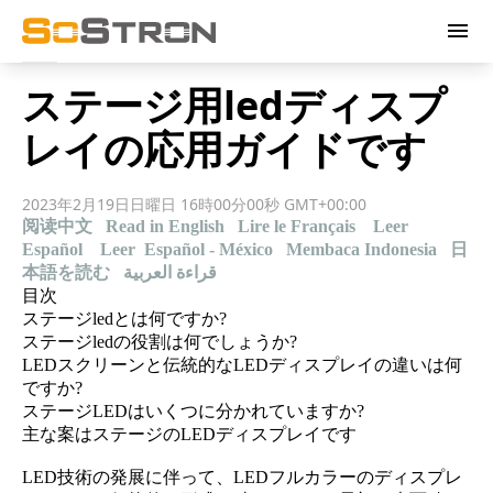
menu
ステージ用ledディスプ
レイの応用ガイドです
2023年2月19日日曜日 16時00分00秒 GMT+00:00
阅读中文
Read in English
Lire le Français
Leer
Español
Leer Español - México
Membaca Indonesia
日
本語を読む
قراءة العربية
目次
ステージledとは何ですか?
ステージledの役割は何でしょうか?
LEDスクリーンと伝統的なLEDディスプレイの違いは何
ですか?
ステージLEDはいくつに分かれていますか?
主な案はステージのLEDディスプレイです
LED技術の発展に伴って、LEDフルカラーのディスプレ