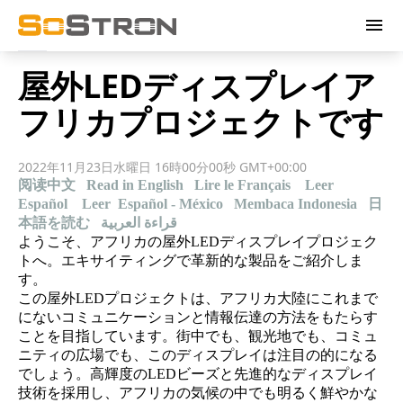
menu
屋外LEDディスプレイア
フリカプロジェクトです
2022年11月23日水曜日 16時00分00秒 GMT+00:00
阅读中文
Read in English
Lire le Français
Leer
Español
Leer Español - México
Membaca Indonesia
日
本語を読む
قراءة العربية
ようこそ、アフリカの屋外LEDディスプレイプロジェク
トへ。エキサイティングで革新的な製品をご紹介しま
す。
この屋外LEDプロジェクトは、アフリカ大陸にこれまで
にないコミュニケーションと情報伝達の方法をもたらす
ことを目指しています。街中でも、観光地でも、コミュ
ニティの広場でも、このディスプレイは注目の的になる
でしょう。高輝度のLEDビーズと先進的なディスプレイ
技術を採用し、アフリカの気候の中でも明るく鮮やかな