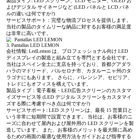
製品タイプ: LED スクリーン、LCD モニター、OLED お
よびデジタル サイネージなど (
LED パネルと LCD パネ
ルの違いは何ですか?
)
サービスサポート：完璧な物流プロセスを提供します。
当社の製品のタイムリーな納品に対するお客様の満足度
は非常に高いです。
3. Pantallas LED LEMON
会社情報: LedLemon は、プロフェッショナル向け LED
ディスプレイの製造と組み立てを専門とする会社です。
当社はスペイン全土に支店を持っており、首都グアダラ
ハラのマドリード、バルセロナ市、カタルーニャ州のタ
ラゴナにもあります。 さらに、バレンシア、セビリア、
トレドにもオフィスを構えています。
製品タイプ：電子看板・LED広告スクリーンのカスタマ
イズサービス等 (
LED デジタル スクリーンをカスタマイ
ズする際に考慮すべき点は何ですか?
)
サービスサポート: LED スクリーンは、最長 15 営業日と
いう非常に短期間で設置できます。 当社は、お客様のニ
ーズに合わせて屋内および屋外用の LED スクリーンを製
造しています。 また、お客様のメリットを最大限に高め
るための画面の最適な使用方法をガイドおよび指導する