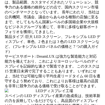
は、製品範囲、カスタマイズされたソリューション、競
争力のある価格の維持などの点で、国内スクリーン市場
のベンチマークとなっています。 長年にわたり、当社は
公共機関、市議会、議会からあらゆる種類の店舗に至る
まで、そしてもちろん国家レベルの多国籍企業や大規模
なビジネスグループを通じて、非常に多様な顧客ポート
フォリオを獲得してきました。
製品タイプ: 巨大 LED スクリーン、フレキシブル LED デ
ィスプレイ、単色、2 色または 3 色の LED スクリーンな
ど。 (
フレキシブル LED パネルの価格と 7 つの購入ガイ
ド
)
サービスサポート: DreamLUX は強力な製造能力と対応
能力を備えており、これによりヨーロッパレベルのディ
スプレイを記録的な速さで製造できます。 このタスクは
15 営業日未満で完了することもあります。 いずれにせ
よ、当社では可能な限り平均生産リードタイム 60 日を遵
守するよう努めており、これによりお客様は最高の品質
を非常に競争力のある価格で受け取ることができます。
スペインの LED ディスプレイ産業の急成長は、技術革新
の力を反映しているだけでなく、高品質のディスプレイ