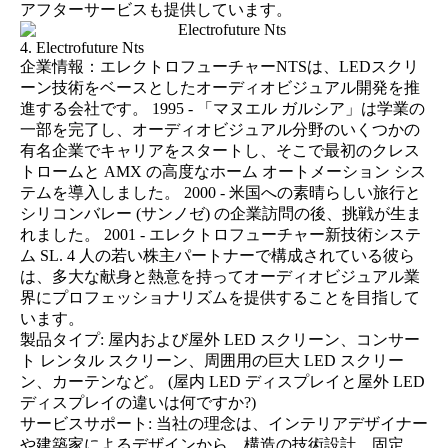
アフターサービスも提供しています。
4. Electrofuture Nts
企業情報：エレクトロフューチャーNTSは、LEDスクリ
ーン技術をベースとしたオーディオビジュアル開発を推
進する会社です。 1995 - 「マヌエル ガルシア」は学業の
一部を完了し、オーディオビジュアル分野のいくつかの
有名企業でキャリアをスタートし、そこで最初のクレス
トロームと AMX の高度なホーム オートメーション シス
テムを導入しました。 2000 - 米国への素晴らしい旅行と
シリコンバレー (サンノゼ) の企業訪問の後、挑戦が生ま
れました。 2001 - エレクトロフューチャー新技術システ
ム SL. 4 人の若い株主パートナーで構成されている彼ら
は、多大な献身と熱意を持ってオーディオビジュアル業
界にプロフェッショナリズムを提供することを目指して
います。
製品タイプ: 屋内および屋外 LED スクリーン、コンサー
ト レンタル スクリーン、周囲用の巨大 LED スクリー
ン、カーテンなど。 (
屋内 LED ディスプレイと屋外 LED
ディスプレイの違いは何ですか?
)
サービスサポート: 当社の理念は、インテリアデザイナー
や建築家によるデザインから、構造の技術設計、固定、