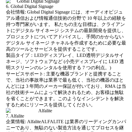
6. Global Digital Signage
会社情報: Global Digital Signage には、オーディオビジュ
アル通信および情報通信技術の分野で 10 年以上の経験を
持つ専門家がいます。 私たちの主な目標は、クライアン
トにデジタル サイネージ システムの最新開発を提供し、
プロジェクトについてアドバイスし、手間のかからない
デジタル サイネージ チャネルを作成するために必要な最
高のツールとサービスを提供することです。
製品タイプ：LEDディスプレイ、LED透明デジタルサイ
ネージ、ソフトウェアなど (
小売ディスプレイに LED 透
明スクリーンのレンタルを使用する 7 つの利点。
)
サービスサポート: 主要な機器ブランドと提携すること
で、当社の事故率は業界で最も低く、当社の機器のほと
んどには 3 年間のメーカー保証が付いており、RMA は当
社の技術チームによって解決されるため、お客様は無駄
を省くことができます。このようなインシデントを解決
するためにリソースを提供してください。
7. Alfalite
企業情報: AlfaliteALFALITE は業界のリーディングカンパ
ニーであり、無駄のない製造方法を通じてプロセスを継