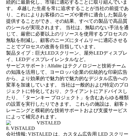
続的に最新化し、市場に適応することに取り組んでいま
す。 卓越した生産を常に追求することが当社の前提であ
り、これによりお客様のニーズや要件に適合した製品を
提供することができ、その結果、すべての製品で高品質
のシールが実現されます。 当社は、無駄のない手法を通
じて、厳密に必要以上のリソースを使用するプロセスの
無駄を削減し、顧客のニーズにタイムリーに適応させる
ことでプロセスの改善を目指しています。
製品タイプ：巨大LEDスクリーン、屋外LEDディスプレ
イ、LEDディスプレイレンタルなど。
サービスサポート: Alfalite はテクノロジーと技術チーム
の知識を活用して、ヨーロッパ企業の伝統的な印刷広告
から、より効果的で魅力的で魅力的なデジタル広告への
変革を加速しています。 当社は一般的および特定のプロ
ジェクトに特化しており、クライアントにアドバイスし
たり、「ターンキー プロジェクト」を含むあらゆる種類
の設置を実行したりできます。 これらの施設は、顧客ト
レーニングと模範的な技術サポートおよび支援サービス
によって補完されます。
8. VISTALED
会社情報: VISTALED は、カスタム広告用 LED スクリー