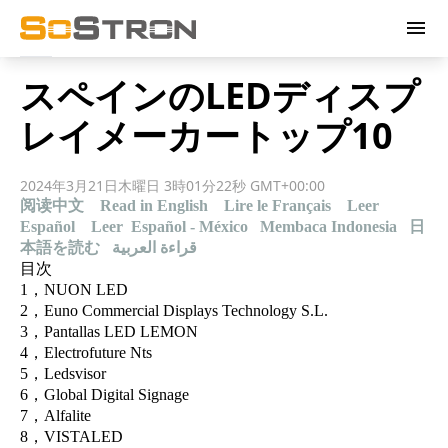
menu
スペインのLEDディスプ
レイメーカートップ10
2024年3月21日木曜日 3時01分22秒 GMT+00:00
阅读中文
Read in English
Lire le Français
Leer
Español
Leer Español - México
Membaca Indonesia
日
本語を読む
قراءة العربية
目次
1，NUON LED
2，Euno Commercial Displays Technology S.L.
3，Pantallas LED LEMON
4，Electrofuture Nts
5，Ledsvisor
6，Global Digital Signage
7，Alfalite
8，VISTALED