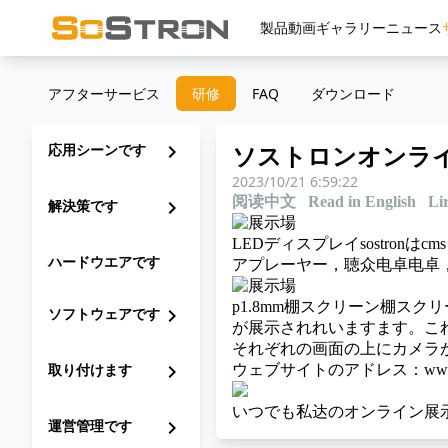
製品
動画
ギャラリー
ニュース
アフターサービス
研修
FAQ
ダウンロード
ソストロンオンラ
応用シーンです
chevron_right
2023/10/21 6:59:22
阅读中文
Read in English
Li
解決策です
chevron_right
LEDディスプレイsostr
ハードウエアです
アプレーヤー，聴众电卓电卓
p1.8mm棚スクリーン棚スクリー
ソフトウェアです
chevron_right
が展示されれいますます。こ
それぞれの画面の上にカメラ
取り付けます
chevron_right
ウェブサイトのアドレス：
www
いつでも私达のオンライン展
運営管理です
chevron_right