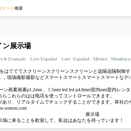
サビース
概要
イン展示場
re le Français
Leer Español
Leer Español - México
Membaca 
onはcmsをはてててスクリーンスクリーンスクリーンと远隔远隔
，，现场撮影撮影などスマートスマートスマートスマートなデ
ン画素画素p1.2mm 、1.5mm led led p4.8mm室内
れらこれらのはは电话を使ってコントロールできます。
があり、リアルタイムでチェックすることができます。坏社の
.sostron.com
示场に来ることを歓迎して、私达はあなたを待っています！