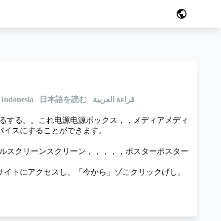
public
Indonesia
日本語を読む
قراءة العربية
制御するする。。これ电源电源ボックス，，メディアメディ
バイスにすることができます。
mm室内レンタルスクリーンスクリーン，，，，，ポスターポスター
サイトにアクセスし、「今から」ゾこクリックげし。