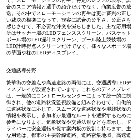
て、スローモーションの再生、特定のレンズの表示、試
合のスコア情報と選手の紹介だけでなく、商業広告の放
送。その中でスローモーションの再生は更に審判の正し
い裁決の根拠になって、観客に試合の公平さ、公正さを
感じさせて、不必要な沖突を減らしました。主な応用場
所はサッカー場のLEDフェンススクリーン、バスケット
ボール場のLED漏斗スクリーン、プール陸上競技場の
LED計時得点スクリーンだけでなく、様々なスポーツ場
の壁面や柱のLEDディスプレイ。
交通誘導分野
繁華街の交差点や高速道路の両側には、交通誘導LEDデ
ィスプレイが設置されています。これらのディスプレイ
は、一般的にコントロールセンターによって統一的に制
御され、他の道路状況監視設備と組み合わせて、自働的
に道路状況に応じて、スムーズな道路状況や混雑状況の
情報を表示し、参加者が最適なルートを選択するために
参考になります。気象状況や交通法規などを表示し、ド
ライバーに安全運転を促す案内板の役割も持ちます。主
な用途は、都市の主要幹線道路、道路密集地域、高速道