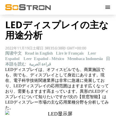
menu
LEDディスプレイの主な
用途分析
2022年11月19日土曜日 3時35分38秒 GMT+00:00
阅读中文
Read in English
Lire le Français
Leer
Español
Leer Español - México
Membaca Indonesia
日
本語を読む
قراءة العربية
LEDディスプレイは、オフィスビルでも、商業施設で
も、街でも、ディスプレイとして身近にあります。現
在、電子科学技術関連業界は非常に急速に発展してお
り、LEDディスプレイの応用范囲はますます広くなって
おり、需要もますます高まっています。異形のLEDディ
スプレイについて知りたいですか?次の【世窓智能】は
LEDディスプレー市場の主な応用業種分野を分析してみ
た。