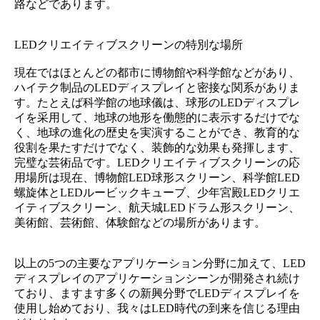
路などであります。
LEDクリエイティブスクリーンの特別な場所
現在ではほとんどの都市に博物館や科学館などがあり、
ハイテク制品のLEDディスプレイと密接な関系がありま
す。たとえば科学館の地球儀は、球形のLEDディスプレ
イを采用して、地球の地形を働態的に表示するだけでな
く、地球の進化の歴史を実演することができ、教育的な
役割を果たすだけでなく、装飾的な効果も発揮します、
完璧な芸術品です。LEDクリエイティブスクリーンの応
用場所は現在、博物館LED球形スクリーン、科学館LED
螺旋体とLEDルービックキューブ、少年宮殿LEDクリエ
イティブスクリーン、航天城LEDドラム形スクリーン、
美術館、芸術館、体験館などの場所があります。
以上の5つの主要なアプリケーション分野に加えて、LED
ディスプレイのアプリケーションシーンが開発され続け
ており、ますます多くの新興分野でLEDディスプレイを
使用し始めており、我々はLED時代の到来を信じる理由