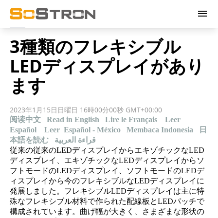
menu
3種類のフレキシブル
LEDディスプレイがあり
ます
2023年1月15日日曜日 16時00分00秒 GMT+00:00
阅读中文
Read in English
Lire le Français
Leer
Español
Leer Español - México
Membaca Indonesia
日
本語を読む
قراءة العربية
従来の従来のLEDディスプレイからエキゾチックなLED
ディスプレイ、エキゾチックなLEDディスプレイからソ
フトモードのLEDディスプレイ、ソフトモードのLEDデ
ィスプレイから今のフレキシブルなLEDディスプレイに
発展しました。フレキシブルLEDディスプレイは主に特
殊なフレキシブル材料で作られた配線板とLEDパッチで
構成されています。曲げ幅が大きく、さまざまな形状の