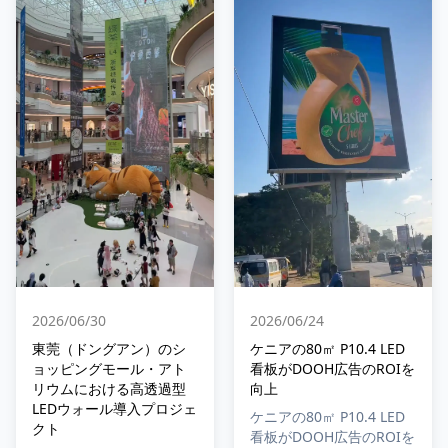
2026/06/24
2026/06/30
ケニアの80㎡ P10.4 LED
東莞（ドングアン）のシ
看板がDOOH広告のROIを
ョッピングモール・アト
向上
リウムにおける高透過型
LEDウォール導入プロジェ
ケニアの80㎡ P10.4 LED
クト
看板がDOOH広告のROIを