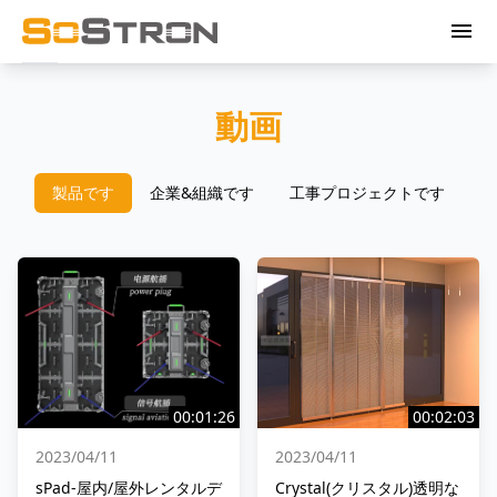
menu
動画
製品です
企業&組織です
工事プロジェクトです
00:01:26
00:02:03
2023/04/11
2023/04/11
sPad-屋内/屋外レンタルデ
Crystal(クリスタル)透明な