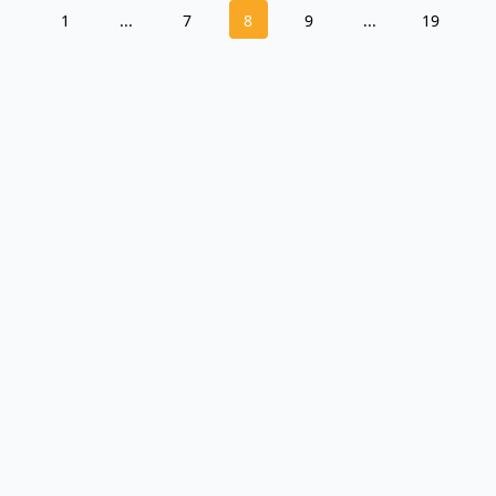
1
...
7
8
9
...
19