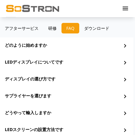
menu
アフターサービス
研修
FAQ
ダウンロード
どのように始めますか
chevron_right
LEDディスプレイについてです
chevron_right
ディスプレイの選び方です
chevron_right
サプライヤーを選びます
chevron_right
どうやって輸入しますか
chevron_right
LEDスクリーンの設置方法です
chevron_right