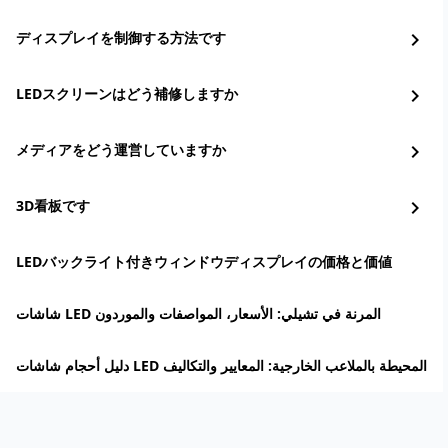
ディスプレイを制御する方法です
chevron_right
LEDスクリーンはどう補修しますか
chevron_right
メディアをどう運営していますか
chevron_right
3D看板です
chevron_right
LEDバックライト付きウィンドウディスプレイの価格と価値
شاشات LED المرنة في تشيلي: الأسعار، المواصفات والموردون
دليل أحجام شاشات LED المحيطة بالملاعب الخارجية: المعايير والتكاليف